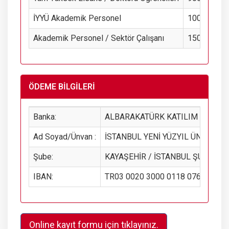
İYYÜ Akademik Personel
1000 TL
Akademik Personel / Sektör Çalışanı
1500 TL
ÖDEME BİLGİLERİ
Banka:
ALBARAKATÜRK KATILIM BANKAS
Ad Soyad/Ünvan :
İSTANBUL YENİ YÜZYIL ÜNİVERSİ
Şube:
KAYAŞEHİR / İSTANBUL ŞUBESİ
IBAN:
TR03 0020 3000 0118 0769 0015 
Online kayıt formu için tıklayınız.