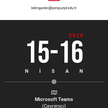
bilimgunleri@yeniyuzyil.edu.tr
2026
15-16
N
İ
S
A
N
Microsoft Teams
(Çevrimiçi)