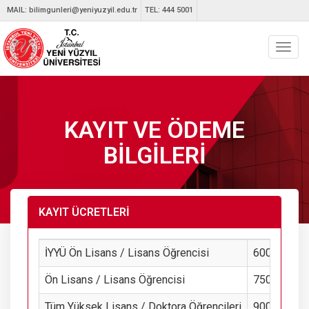
MAIL:
bilimgunleri@yeniyuzyil.edu.tr
TEL: 444 5001
Toggl
navig
KAYIT VE ÖDEME
BİLGİLERİ
KAYIT ÜCRETLERİ
İYYÜ Ön Lisans / Lisans Öğrencisi
600 TL
Ön Lisans / Lisans Öğrencisi
750 TL
Tüm Yüksek Lisans / Doktora Öğrencileri
900 TL